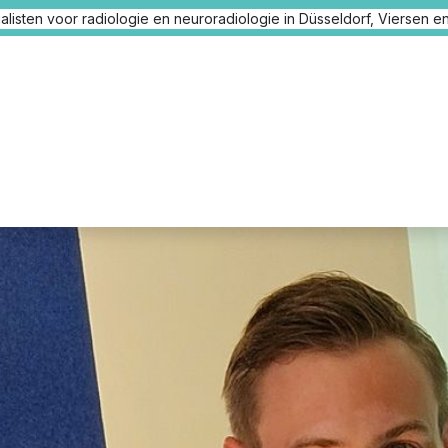
listen voor radiologie en neuroradiologie in Düsseldorf, Viersen en
Nieuws
Onze locaties
Onze artsen
Medische dien