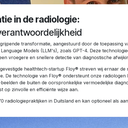
ie in de radiologie:
erantwoordelijkheid
rijpende transformatie, aangestuurd door de toepassing va
anguage Models (LLM's), zoals GPT-4. Deze technologieë
een vroegere en snellere detectie van diagnostische afwijki
vestigde healthtech-startup Floy® streven wij ernaar de r
e. De technologie van Floy® ondersteunt onze radiologen bi
beelden die buiten de oorspronkelijke vermoedelijke diagno
t op zinvolle en efficiënte wijze aan.
0 radiologiepraktijken in Duitsland en kan optioneel als a