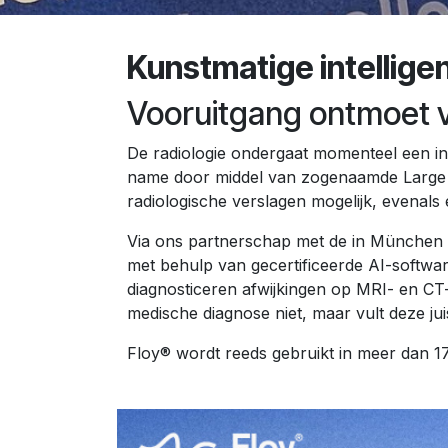
Kunstmatige intelligent
Vooruitgang ontmoet v
De radiologie ondergaat momenteel een ing
name door middel van zogenaamde Large L
radiologische verslagen mogelijk, evenals 
Via ons partnerschap met de in München ge
met behulp van gecertificeerde AI-softwar
diagnosticeren afwijkingen op MRI- en CT-
medische diagnose niet, maar vult deze juis
Floy® wordt reeds gebruikt in meer dan 17