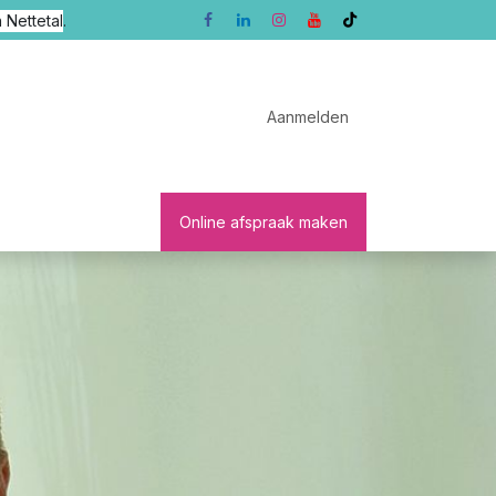
 Nettetal
.
Aanmelden
sten
Patients
Online afspraak maken