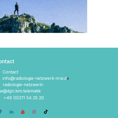
ontact
Contact
info@radiologie-netzwerk-nrw.d
e
radiologie-netzwerk-
w@dgn.kim.telematik
+49 (0)211 54 2​5 20