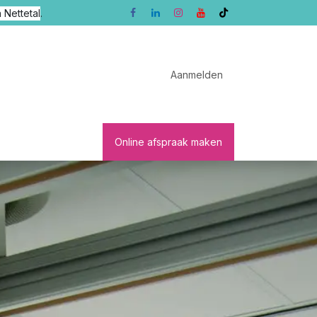
 Nettetal
.
Aanmelden
sten
Patients
Online afspraak maken