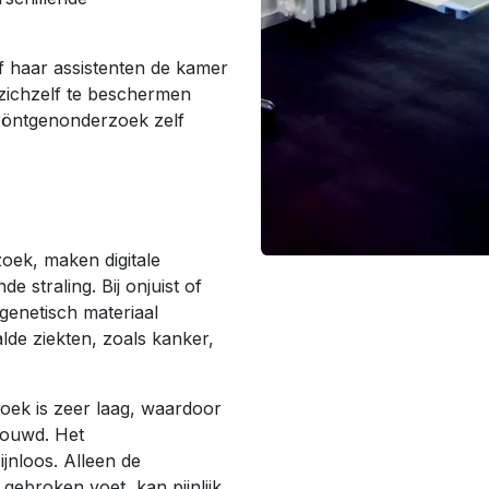
of haar assistenten de kamer
 zichzelf te beschermen
 röntgenonderzoek zelf
zoek, maken digitale
e straling. Bij onjuist of
 genetisch materiaal
lde ziekten, zoals kanker,
zoek is zeer laag, waardoor
houwd. Het
ijnloos. Alleen de
 gebroken voet, kan pijnlijk