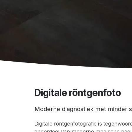
Digitale röntgenfoto
Moderne diagnostiek met minder s
Digitale röntgenfotografie is tegenwoo
onderdeel van moderne medische beeld