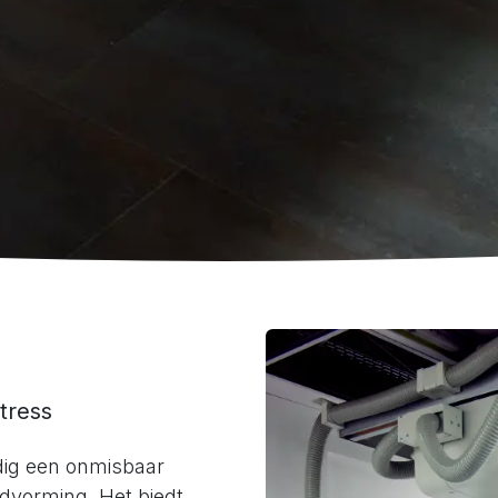
tress
rdig een onmisbaar
vorming. Het biedt