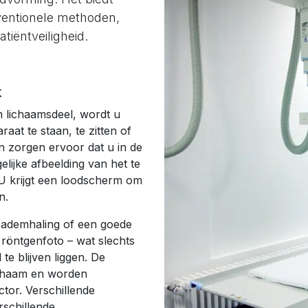
nventionele methoden,
tiëntveiligheid.
k
n lichaamsdeel, wordt u
at te staan, te zitten of
en zorgen ervoor dat u in de
elijke afbeelding van het te
 U krijgt een loodscherm om
n.
r ademhaling of een goede
röntgenfoto – wat slechts
 te blijven liggen. De
ichaam en worden
ctor. Verschillende
rschillende