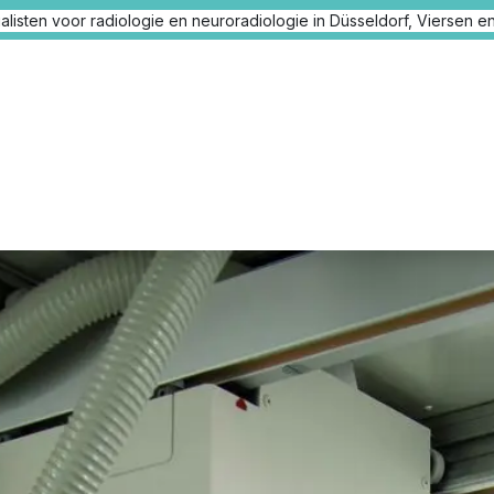
listen voor radiologie en neuroradiologie in Düsseldorf, Viersen en
Nieuws
Onze locaties
Onze artsen
Medische dien