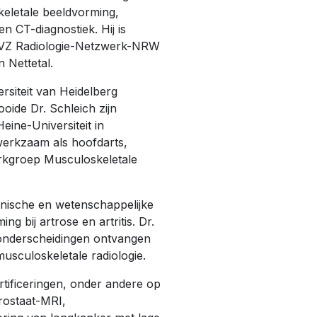
keletale beeldvorming,
n CT-diagnostiek. Hij is
VZ Radiologie-Netzwerk-NRW
 Nettetal.
rsiteit van Heidelberg
ide Dr. Schleich zijn
eine-Universiteit in
werkzaam als hoofdarts,
rkgroep Musculoskeletale
inische en wetenschappelijke
g bij artrose en artritis. Dr.
 onderscheidingen ontvangen
usculoskeletale radiologie.
ertificeringen, onder andere op
rostaat-MRI,