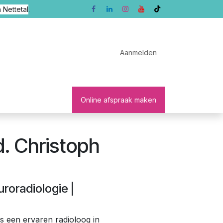
 Nettetal
.
Aanmelden
sten
Patients
Online afspraak maken
d. Christoph
uroradiologie |
is een ervaren radioloog in