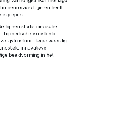
oring van longkanker met lage
d in neuroradiologie en heeft
e ingrepen.
de hij een studie medische
 hij medische excellentie
 zorgstructuur. Tegenwoordig
gnostiek, innovatieve
dige beeldvorming in het