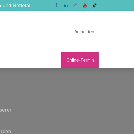
 und Nettetal.
Anmelden
ngen
Patienten-Service
Onl
ine-Termin
serer
erden