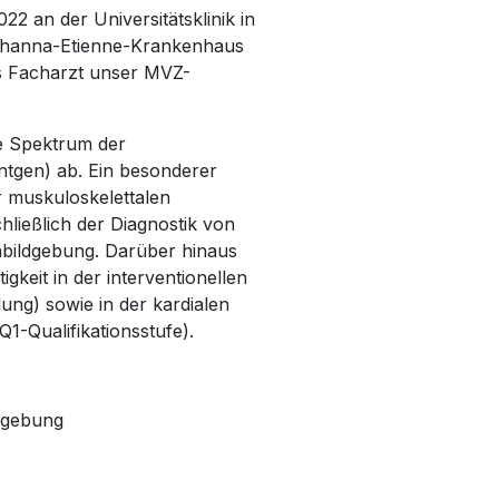
022
an der Universitätsklinik in
hanna-Etienne-Krankenhaus
als Facharzt unser MVZ-
te Spektrum der
ntgen) ab. Ein besonderer
r muskuloskelettalen
chließlich der Diagnostik von
abildgebung. Darüber hinaus
igkeit in der interventionellen
ng) sowie in der kardialen
1-Qualifikationsstufe).
dgebung