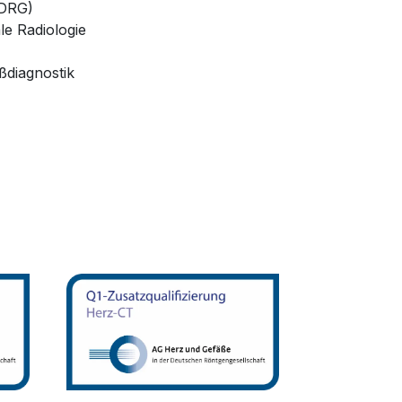
(DRG)
le Radiologie
ßdiagnostik