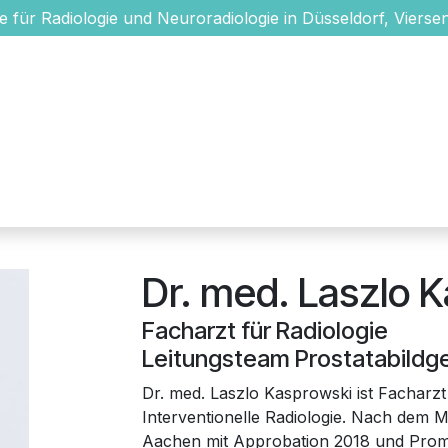
e für Radiologie und Neuroradiologie in Düsseldorf, Viersen
Aktuelles
Standorte
Unsere Ärzte
Medizinische Leistu
Dr. med. Laszlo 
Facharzt für Radiologie
Leitungsteam Prostatabildg
Dr. med. Laszlo Kasprowski ist Facharzt
Interventionelle Radiologie. Nach dem
Aachen mit Approbation 2018 und Promo