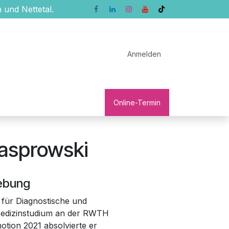
 und Nettetal.
Anmelden
ngen
Patienten-Service
Onl
ine-Termin
Kasprowski
ebung
 für Diagnostische und
 Medizinstudium an der RWTH
tion 2021 absolvierte er