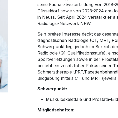
seine Facharztweiterbildung von
2018-2
Düsseldorf sowie von
2023-2024
am Jo
in Neuss. Seit April 2024 verstärkt er 
Radiologie-Netzwerk NRW.
Sein breites Interesse deckt das gesam
diagnostischen Radiologie (CT, MRT, Rö
Schwerpunkt liegt jedoch im Bereich de
Radiologie (Q1-Qualifikationsstufe), eins
Sportverletzungen sowie in der Prostat
besteht ein zusätzlicher Fokus seiner Tät
Schmerztherapie (PRT/Facettenbehandlu
Bildgebung mittels CT und MRT (jeweils Q
Schwerpunkt:
Muskuloskelettale und Prostata-Bil
Mitgliedschaften: