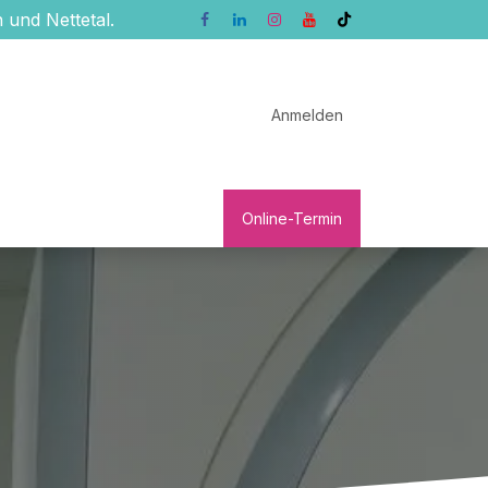
 und Nettetal.
Anmelden
ngen
Patienten-Service
Onl
ine-Termin