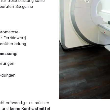
für diese Leistung sollte
 beraten Sie gerne
chromatose
r Ferritinwert)
isenüberladung
smessung:
erungen
eidungen
icht notwendig – es müssen
 und
keine Kontrastmittel