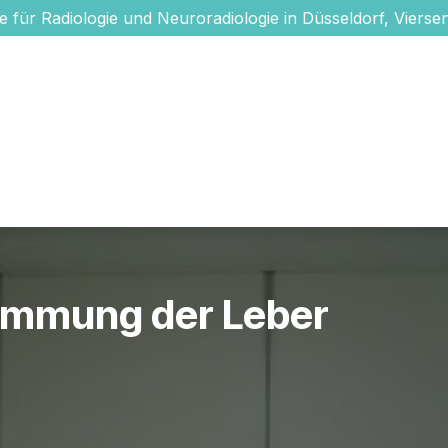
e für Radiologie und Neuroradiologie in Düsseldorf, Viersen
Aktuelles
Standorte
Unsere Ärzte
Medizinische Leistu
immung der Leber